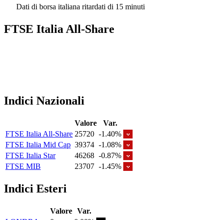
Dati di borsa italiana ritardati di 15 minuti
FTSE Italia All-Share
Indici Nazionali
Valore
Var.
FTSE Italia All-Share
25720
-1.40%
FTSE Italia Mid Cap
39374
-1.08%
FTSE Italia Star
46268
-0.87%
FTSE MIB
23707
-1.45%
Indici Esteri
Valore
Var.