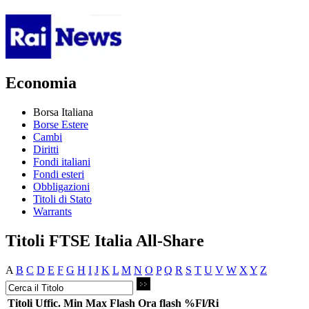
Economia
Borsa Italiana
Borse Estere
Cambi
Diritti
Fondi italiani
Fondi esteri
Obbligazioni
Titoli di Stato
Warrants
Titoli FTSE Italia All-Share
A
B
C
D
E
F
G
H
I
J
K
L
M
N
O
P
Q
R
S
T
U
V
W
X
Y
Z
Titoli
Uffic.
Min
Max
Flash
Ora flash
%Fl/Ri