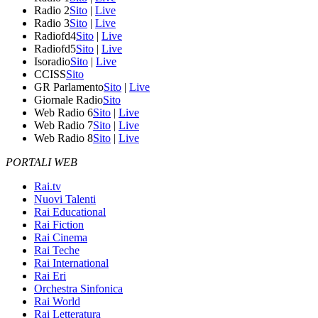
Radio 2
Sito
|
Live
Radio 3
Sito
|
Live
Radiofd4
Sito
|
Live
Radiofd5
Sito
|
Live
Isoradio
Sito
|
Live
CCISS
Sito
GR Parlamento
Sito
|
Live
Giornale Radio
Sito
Web Radio 6
Sito
|
Live
Web Radio 7
Sito
|
Live
Web Radio 8
Sito
|
Live
PORTALI WEB
Rai.tv
Nuovi Talenti
Rai Educational
Rai Fiction
Rai Cinema
Rai Teche
Rai International
Rai Eri
Orchestra Sinfonica
Rai World
Rai Letteratura