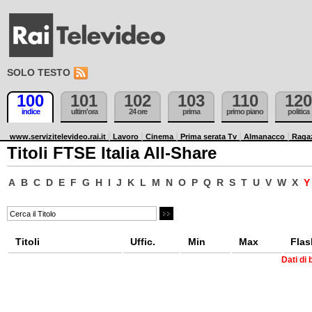
SOLO TESTO
100
101
102
103
110
120
indice
ultim'ora
24 ore
prima
primo piano
politica
www.servizitelevideo.rai.it
Lavoro
Cinema
Prima serata Tv
Almanacco
Raga
Titoli FTSE Italia All-Share
A
B
C
D
E
F
G
H
I
J
K
L
M
N
O
P
Q
R
S
T
U
V
W
X
Titoli
Uffic.
Min
Max
Flas
Dati di 