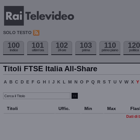
SOLO TESTO
100
101
102
103
110
120
indice
ultim'ora
24 ore
prima
primo piano
politica
Titoli FTSE Italia All-Share
A
B
C
D
E
F
G
H
I
J
K
L
M
N
O
P
Q
R
S
T
U
V
W
X
Titoli
Uffic.
Min
Max
Flas
Dati di 