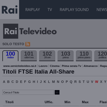
RAIPLAY
TV
RAIPLAY SOUND
NEW
SOLO TESTO
100
101
102
103
110
120
indice
ultim'ora
24 ore
prima
primo piano
politica
www.servizitelevideo.rai.it
Lavoro
Cinema
Prima serata Tv
Almanacco
Raga
Titoli FTSE Italia All-Share
A
B
C
D
E
F
G
H
I
J
K
L
M
N
O
P
Q
R
S
T
U
V
W
X
Y
Titoli
Uffic.
Min
Max
Flas