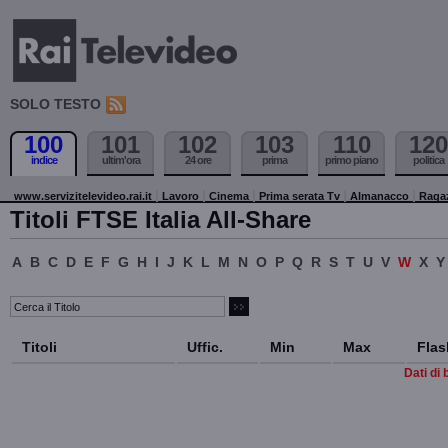
SOLO TESTO
100
101
102
103
110
120
indice
ultim'ora
24 ore
prima
primo piano
politica
www.servizitelevideo.rai.it
Lavoro
Cinema
Prima serata Tv
Almanacco
Raga
Titoli FTSE Italia All-Share
A
B
C
D
E
F
G
H
I
J
K
L
M
N
O
P
Q
R
S
T
U
V
W
X
Y
Titoli
Uffic.
Min
Max
Flas
Dati di 