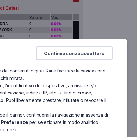
ci Esteri
Valore
Var.
DRA
0
0.00%
 YORK
0
0.00%
IGI
0
0.00%
YO
0
0.00%
Continua senza accettare
e dei contenuti digitali Rai e facilitare la navigazione
cità mirata.
 l'identificativo del dispositivo, archiviare e/o
ticazione, indirizzi IP, etc) al fine di creare,
. Puoi liberamente prestare, rifiutare o revocare il
de il banner, continuerai la navigazione in assenza di
e
Preferenze
per selezionare in modo analitico
referenze.