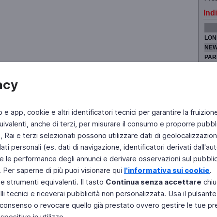
Indi
LON
NEW
PAR
TOK
acy
b e app, cookie e altri identificatori tecnici per garantire la fruizion
Fai di Televideo la tua Home Page
Chi Siamo
Scrivici
ivalenti, anche di terzi, per misurare il consumo e proporre pubbli
Rai e terzi selezionati possono utilizzare dati di geolocalizzazione,
Copyright © 2011 Rai - Tutti i diritti riservati
Engineered by RAI - Reti e Piattaforme
 personali (es. dati di navigazione, identificatori derivati dall'auten
e le performance degli annunci e derivare osservazioni sul pubblico
. Per saperne di più puoi visionare qui
l'informativa sui cookie
.
 e strumenti equivalenti. Il tasto
Continua senza accettare
chiu
li tecnici e riceverai pubblicità non personalizzata. Usa il pulsant
 il consenso o revocare quello già prestato ovvero gestire le tue p
positivo in utilizzo.