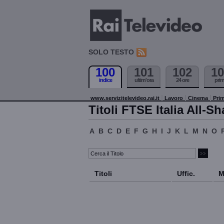
SOLO TESTO
100
101
102
10
indice
ultim'ora
24 ore
pri
www.servizitelevideo.rai.it
Lavoro
Cinema
Prim
Titoli FTSE Italia All-Sh
A
B
C
D
E
F
G
H
I
J
K
L
M
N
O
Titoli
Uffic.
M