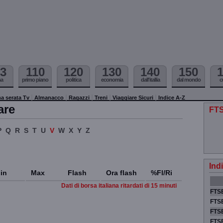
3
110
120
130
140
150
ma
primo piano
politica
economia
dall'itallia
dal mondo
c
a serata Tv
Almanacco
Ragazzi
Treni
Viaggiare Sicuri
Indice A-Z
are
FTS
P
Q
R
S
T
U
V
W
X
Y
Z
Ind
in
Max
Flash
Ora flash
%Fl/Ri
Dati di borsa italiana ritardati di 15 minuti
FTSE
FTSE
FTSE
FTS