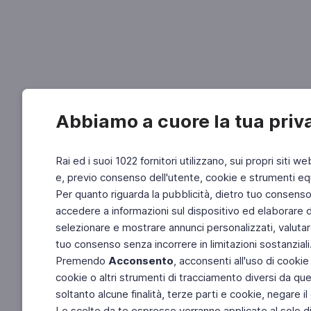
Abbiamo a cuore la tua priv
Rai ed i suoi 1022 fornitori utilizzano, sui propri siti we
e, previo consenso dell'utente, cookie e strumenti equ
Per quanto riguarda la pubblicità, dietro tuo consenso, 
accedere a informazioni sul dispositivo ed elaborare dati
selezionare e mostrare annunci personalizzati, valutar
tuo consenso senza incorrere in limitazioni sostanziali
Premendo
Acconsento
, acconsenti all'uso di cookie
cookie o altri strumenti di tracciamento diversi da quel
soltanto alcune finalità, terze parti e cookie, negare
Le scelte da te espresse verranno applicate al solo dis