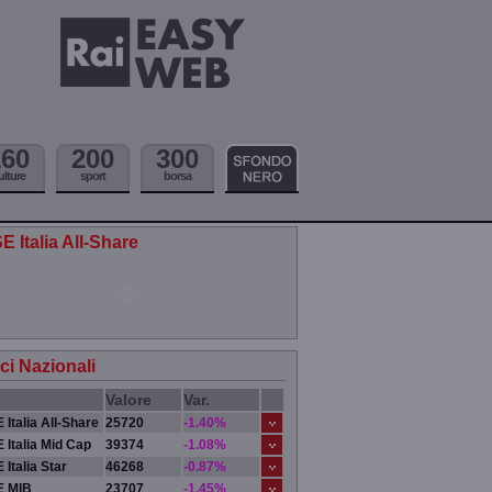
160
200
300
ulture
sport
borsa
E Italia All-Share
ici Nazionali
Valore
Var.
 Italia All-Share
25720
-1.40%
 Italia Mid Cap
39374
-1.08%
 Italia Star
46268
-0.87%
E MIB
23707
-1.45%