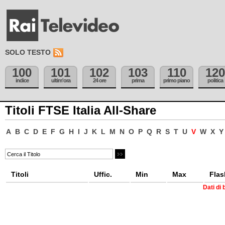
SOLO TESTO
100
101
102
103
110
120
indice
ultim'ora
24 ore
prima
primo piano
politica
Titoli FTSE Italia All-Share
A
B
C
D
E
F
G
H
I
J
K
L
M
N
O
P
Q
R
S
T
U
V
W
X
Y
Titoli
Uffic.
Min
Max
Flas
Dati di 