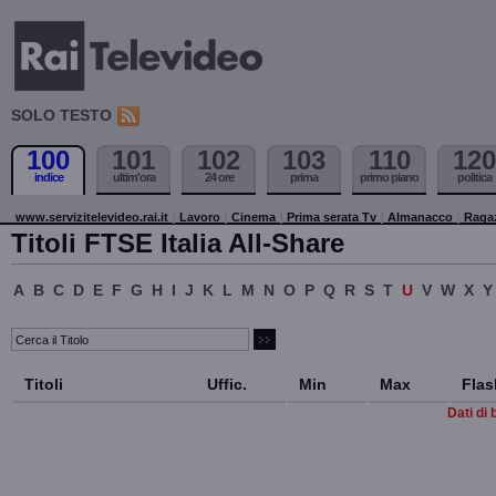
SOLO TESTO
100
101
102
103
110
120
indice
ultim'ora
24 ore
prima
primo piano
politica
www.servizitelevideo.rai.it
Lavoro
Cinema
Prima serata Tv
Almanacco
Raga
Titoli FTSE Italia All-Share
A
B
C
D
E
F
G
H
I
J
K
L
M
N
O
P
Q
R
S
T
U
V
W
X
Y
Titoli
Uffic.
Min
Max
Flas
Dati di 