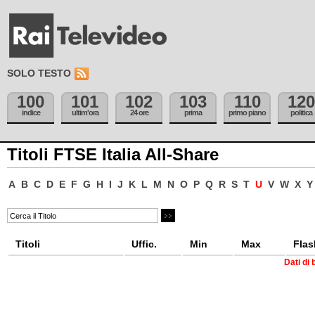
SOLO TESTO
100
101
102
103
110
120
indice
ultim'ora
24 ore
prima
primo piano
politica
Titoli FTSE Italia All-Share
A
B
C
D
E
F
G
H
I
J
K
L
M
N
O
P
Q
R
S
T
U
V
W
X
Y
Titoli
Uffic.
Min
Max
Flas
Dati di 