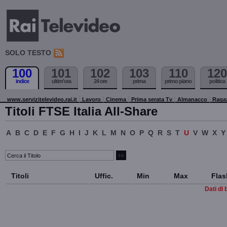
SOLO TESTO
100
101
102
103
110
120
indice
ultim'ora
24 ore
prima
primo piano
politica
www.servizitelevideo.rai.it
Lavoro
Cinema
Prima serata Tv
Almanacco
Raga
Titoli FTSE Italia All-Share
A
B
C
D
E
F
G
H
I
J
K
L
M
N
O
P
Q
R
S
T
U
V
W
X
Y
Titoli
Uffic.
Min
Max
Flas
Dati di 