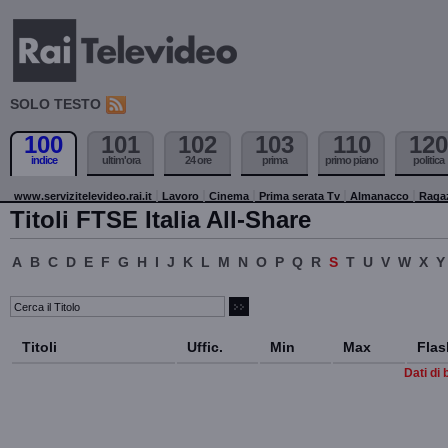
SOLO TESTO
100
101
102
103
110
120
indice
ultim'ora
24 ore
prima
primo piano
politica
www.servizitelevideo.rai.it
Lavoro
Cinema
Prima serata Tv
Almanacco
Raga
Titoli FTSE Italia All-Share
A
B
C
D
E
F
G
H
I
J
K
L
M
N
O
P
Q
R
S
T
U
V
W
X
Y
Titoli
Uffic.
Min
Max
Flas
Dati di 