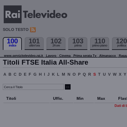
SOLO TESTO
100
101
102
103
110
120
indice
ultim'ora
24 ore
prima
primo piano
politica
www.servizitelevideo.rai.it
Lavoro
Cinema
Prima serata Tv
Almanacco
Raga
Titoli FTSE Italia All-Share
A
B
C
D
E
F
G
H
I
J
K
L
M
N
O
P
Q
R
S
T
U
V
W
X
Y
Titoli
Uffic.
Min
Max
Flas
Dati di 