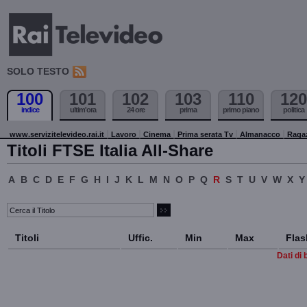
SOLO TESTO
100
101
102
103
110
120
indice
ultim'ora
24 ore
prima
primo piano
politica
www.servizitelevideo.rai.it
Lavoro
Cinema
Prima serata Tv
Almanacco
Raga
Titoli FTSE Italia All-Share
A
B
C
D
E
F
G
H
I
J
K
L
M
N
O
P
Q
R
S
T
U
V
W
X
Y
Titoli
Uffic.
Min
Max
Flas
Dati di 