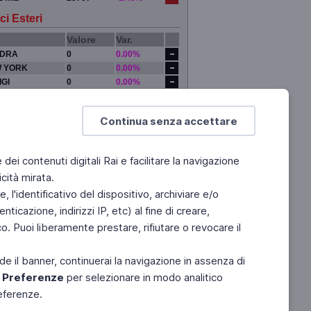
ci Esteri
Valore
Var.
DRA
0
0.00%
 YORK
0
0.00%
IGI
0
0.00%
YO
0
0.00%
Continua senza accettare
e dei contenuti digitali Rai e facilitare la navigazione
cità mirata.
 l'identificativo del dispositivo, archiviare e/o
ticazione, indirizzi IP, etc) al fine di creare,
. Puoi liberamente prestare, rifiutare o revocare il
de il banner, continuerai la navigazione in assenza di
e
Preferenze
per selezionare in modo analitico
referenze.