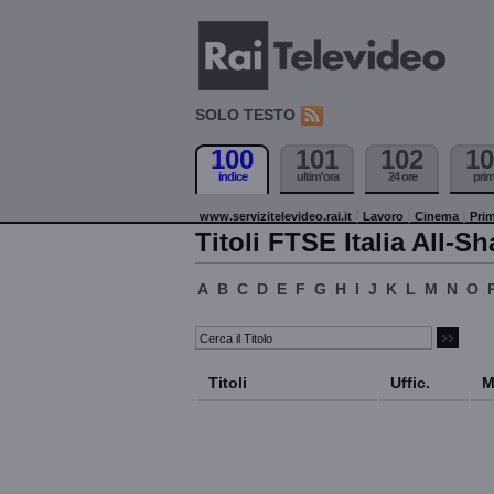
SOLO TESTO
100
101
102
10
indice
ultim'ora
24 ore
pri
www.servizitelevideo.rai.it
Lavoro
Cinema
Prim
Titoli FTSE Italia All-Sh
A
B
C
D
E
F
G
H
I
J
K
L
M
N
O
Titoli
Uffic.
M