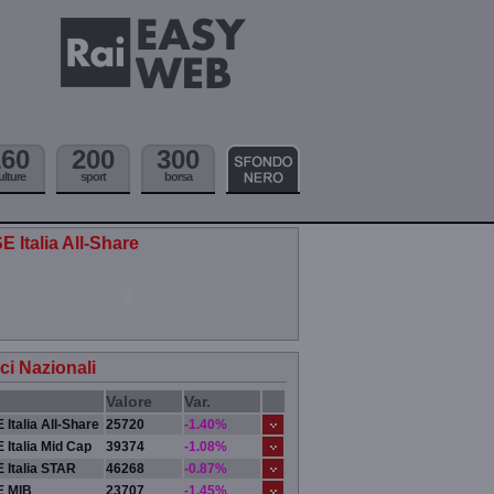
160
200
300
ulture
sport
borsa
E Italia All-Share
ici Nazionali
Valore
Var.
 Italia All-Share
25720
-1.40%
 Italia Mid Cap
39374
-1.08%
 Italia STAR
46268
-0.87%
E MIB
23707
-1.45%