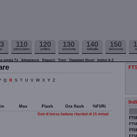
3
110
120
130
140
150
ma
primo piano
politica
economia
dall'itallia
dal mondo
c
a serata Tv
Almanacco
Ragazzi
Treni
Viaggiare Sicuri
Indice A-Z
are
FTS
P
Q
R
S
T
U
V
W
X
Y
Z
Ind
in
Max
Flash
Ora flash
%Fl/Ri
Dati di borsa italiana ritardati di 15 minuti
FTSE
FTSE
FTSE
FTS