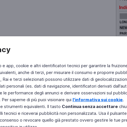
Indi
LON
NEW
PAR
TOK
acy
b e app, cookie e altri identificatori tecnici per garantire la fruizion
Fai di Televideo la tua Home Page
Chi Siamo
Scrivici
ivalenti, anche di terzi, per misurare il consumo e proporre pubbli
Rai e terzi selezionati possono utilizzare dati di geolocalizzazione,
Copyright © 2011 Rai - Tutti i diritti riservati
Engineered by RAI - Reti e Piattaforme
 personali (es. dati di navigazione, identificatori derivati dall'auten
e le performance degli annunci e derivare osservazioni sul pubblico
. Per saperne di più puoi visionare qui
l'informativa sui cookie
.
 e strumenti equivalenti. Il tasto
Continua senza accettare
chiu
li tecnici e riceverai pubblicità non personalizzata. Usa il pulsant
 il consenso o revocare quello già prestato ovvero gestire le tue p
positivo in utilizzo.