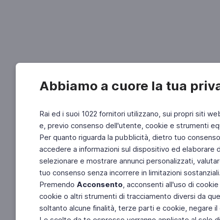
Abbiamo a cuore la tua priv
Rai ed i suoi 1022 fornitori utilizzano, sui propri siti we
e, previo consenso dell'utente, cookie e strumenti equ
Per quanto riguarda la pubblicità, dietro tuo consenso, 
accedere a informazioni sul dispositivo ed elaborare dati
selezionare e mostrare annunci personalizzati, valutar
tuo consenso senza incorrere in limitazioni sostanziali
Premendo
Acconsento
, acconsenti all'uso di cookie
cookie o altri strumenti di tracciamento diversi da quel
soltanto alcune finalità, terze parti e cookie, negare
Le scelte da te espresse verranno applicate al solo dis