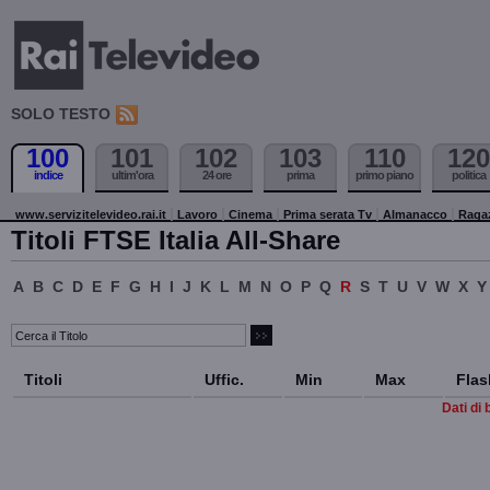
SOLO TESTO
100
101
102
103
110
120
indice
ultim'ora
24 ore
prima
primo piano
politica
www.servizitelevideo.rai.it
Lavoro
Cinema
Prima serata Tv
Almanacco
Raga
Titoli FTSE Italia All-Share
A
B
C
D
E
F
G
H
I
J
K
L
M
N
O
P
Q
R
S
T
U
V
W
X
Y
Titoli
Uffic.
Min
Max
Flas
Dati di 