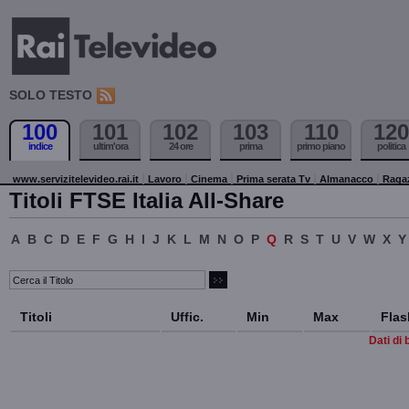
SOLO TESTO
100
101
102
103
110
120
indice
ultim'ora
24 ore
prima
primo piano
politica
www.servizitelevideo.rai.it
Lavoro
Cinema
Prima serata Tv
Almanacco
Raga
Titoli FTSE Italia All-Share
A
B
C
D
E
F
G
H
I
J
K
L
M
N
O
P
Q
R
S
T
U
V
W
X
Y
Titoli
Uffic.
Min
Max
Flas
Dati di 