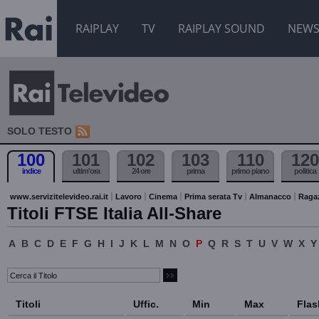
RAIPLAY
TV
RAIPLAY SOUND
NEW
SOLO TESTO
100
101
102
103
110
120
indice
ultim'ora
24 ore
prima
primo piano
politica
www.servizitelevideo.rai.it
Lavoro
Cinema
Prima serata Tv
Almanacco
Raga
Titoli FTSE Italia All-Share
A
B
C
D
E
F
G
H
I
J
K
L
M
N
O
P
Q
R
S
T
U
V
W
X
Y
Titoli
Uffic.
Min
Max
Flas