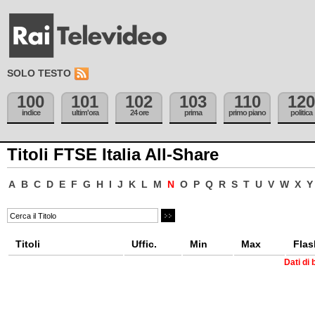
SOLO TESTO
100
101
102
103
110
120
indice
ultim'ora
24 ore
prima
primo piano
politica
Titoli FTSE Italia All-Share
A
B
C
D
E
F
G
H
I
J
K
L
M
N
O
P
Q
R
S
T
U
V
W
X
Y
Titoli
Uffic.
Min
Max
Flas
Dati di 