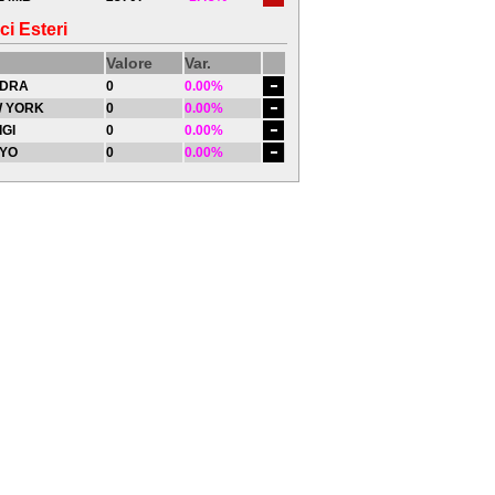
ci Esteri
Valore
Var.
DRA
0
0.00%
 YORK
0
0.00%
IGI
0
0.00%
YO
0
0.00%