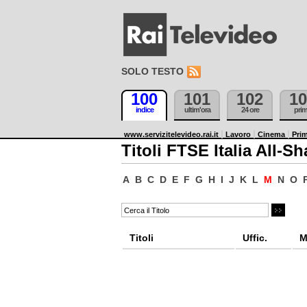
SOLO TESTO
100
101
102
10
indice
ultim'ora
24 ore
pri
www.servizitelevideo.rai.it
Lavoro
Cinema
Prim
Titoli FTSE Italia All-Sh
A
B
C
D
E
F
G
H
I
J
K
L
M
N
O
Titoli
Uffic.
M