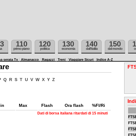
3
110
120
130
140
150
ma
primo piano
politica
economia
dall'itallia
dal mondo
c
a serata Tv
Almanacco
Ragazzi
Treni
Viaggiare Sicuri
Indice A-Z
are
FTS
P
Q
R
S
T
U
V
W
X
Y
Z
Ind
in
Max
Flash
Ora flash
%Fl/Ri
Dati di borsa italiana ritardati di 15 minuti
FTSE
FTSE
FTSE
FTS