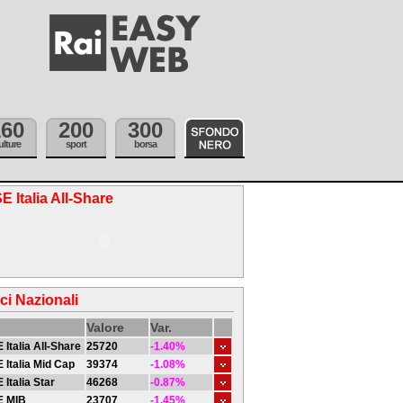
160
200
300
ulture
sport
borsa
E Italia All-Share
ici Nazionali
Valore
Var.
 Italia All-Share
25720
-1.40%
 Italia Mid Cap
39374
-1.08%
 Italia Star
46268
-0.87%
E MIB
23707
-1.45%