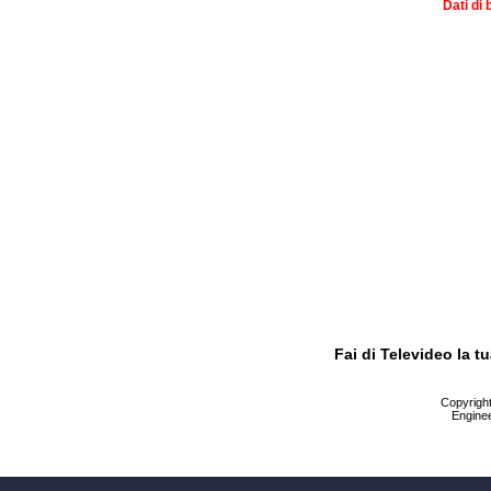
Dati di 
Fai di Televideo la 
Copyright 
Enginee