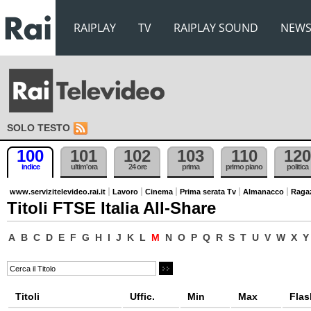
RAIPLAY
TV
RAIPLAY SOUND
NEW
SOLO TESTO
100
101
102
103
110
120
indice
ultim'ora
24 ore
prima
primo piano
politica
www.servizitelevideo.rai.it
Lavoro
Cinema
Prima serata Tv
Almanacco
Raga
Titoli FTSE Italia All-Share
A
B
C
D
E
F
G
H
I
J
K
L
M
N
O
P
Q
R
S
T
U
V
W
X
Y
Titoli
Uffic.
Min
Max
Flas