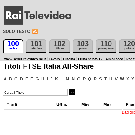
SOLO TESTO
100
101
102
103
110
120
indice
ultim'ora
24 ore
prima
primo piano
politica
www.servizitelevideo.rai.it
Lavoro
Cinema
Prima serata Tv
Almanacco
Raga
Titoli FTSE Italia All-Share
A
B
C
D
E
F
G
H
I
J
K
L
M
N
O
P
Q
R
S
T
U
V
W
X
Y
Titoli
Uffic.
Min
Max
Flas
Dati di 