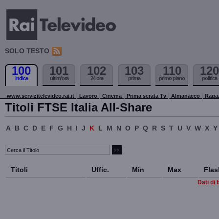
SOLO TESTO
100
101
102
103
110
120
indice
ultim'ora
24 ore
prima
primo piano
politica
www.servizitelevideo.rai.it
Lavoro
Cinema
Prima serata Tv
Almanacco
Raga
Titoli FTSE Italia All-Share
A
B
C
D
E
F
G
H
I
J
K
L
M
N
O
P
Q
R
S
T
U
V
W
X
Y
Titoli
Uffic.
Min
Max
Flas
Dati di 