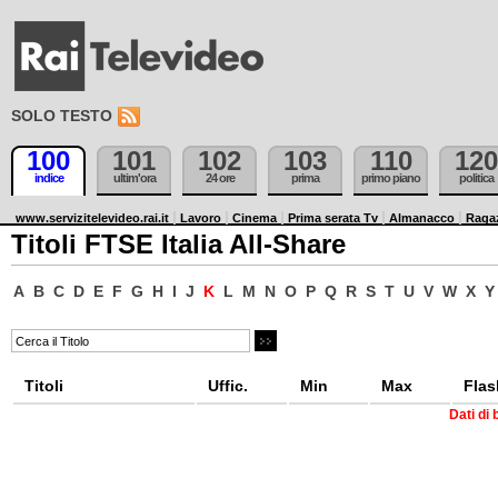
SOLO TESTO
100
101
102
103
110
120
indice
ultim'ora
24 ore
prima
primo piano
politica
www.servizitelevideo.rai.it
Lavoro
Cinema
Prima serata Tv
Almanacco
Raga
Titoli FTSE Italia All-Share
A
B
C
D
E
F
G
H
I
J
K
L
M
N
O
P
Q
R
S
T
U
V
W
X
Y
Titoli
Uffic.
Min
Max
Flas
Dati di 