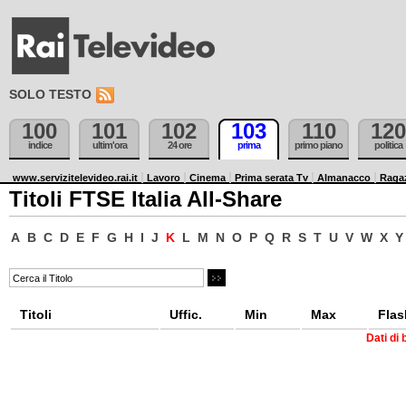
SOLO TESTO
100
101
102
103
110
120
indice
ultim'ora
24 ore
prima
primo piano
politica
www.servizitelevideo.rai.it
Lavoro
Cinema
Prima serata Tv
Almanacco
Raga
Titoli FTSE Italia All-Share
A
B
C
D
E
F
G
H
I
J
K
L
M
N
O
P
Q
R
S
T
U
V
W
X
Y
Titoli
Uffic.
Min
Max
Flas
Dati di 