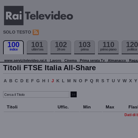
SOLO TESTO
100
101
102
103
110
120
indice
ultim'ora
24 ore
prima
primo piano
politica
www.servizitelevideo.rai.it
Lavoro
Cinema
Prima serata Tv
Almanacco
Raga
Titoli FTSE Italia All-Share
A
B
C
D
E
F
G
H
I
J
K
L
M
N
O
P
Q
R
S
T
U
V
W
X
Y
Titoli
Uffic.
Min
Max
Flas
Dati di 