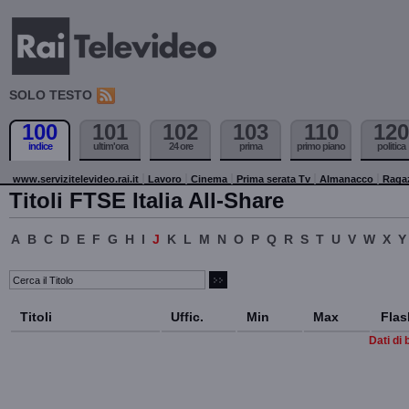
SOLO TESTO
100
101
102
103
110
120
indice
ultim'ora
24 ore
prima
primo piano
politica
www.servizitelevideo.rai.it
Lavoro
Cinema
Prima serata Tv
Almanacco
Raga
Titoli FTSE Italia All-Share
A
B
C
D
E
F
G
H
I
J
K
L
M
N
O
P
Q
R
S
T
U
V
W
X
Y
Titoli
Uffic.
Min
Max
Flas
Dati di 