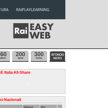
TURA
RAIPLAYLEARNING
160
200
300
ulture
sport
borsa
E Italia All-Share
ici Nazionali
Valore
Var.