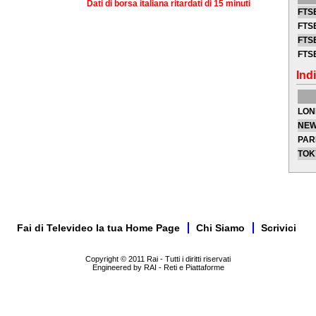
Dati di borsa italiana ritardati di 15 minuti
FTSE
FTSE
FTSE
FTS
Indi
LON
NEW
PAR
TOK
Fai di Televideo la tua Home Page
Chi Siamo
Scrivici
Copyright © 2011 Rai - Tutti i diritti riservati
Engineered by RAI - Reti e Piattaforme