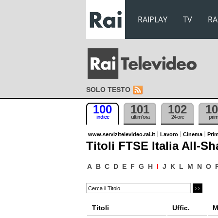
RAIPLAY
TV
RA
SOLO TESTO
100
101
102
10
indice
ultim'ora
24 ore
pri
www.servizitelevideo.rai.it
Lavoro
Cinema
Prim
Titoli FTSE Italia All-Sh
A
B
C
D
E
F
G
H
I
J
K
L
M
N
O
Titoli
Uffic.
M