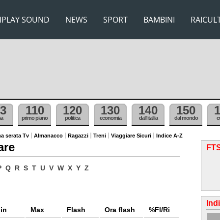
IPLAY SOUND
NEWS
SPORT
BAMBINI
RAICUL
3
110
120
130
140
150
ma
primo piano
politica
economia
dall'itallia
dal mondo
c
a serata Tv
Almanacco
Ragazzi
Treni
Viaggiare Sicuri
Indice A-Z
are
FTS
P
Q
R
S
T
U
V
W
X
Y
Z
Ind
in
Max
Flash
Ora flash
%Fl/Ri