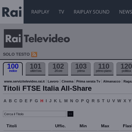
RAIPLAY
TV
RAIPLAY SOUND
NEW
SOLO TESTO
100
101
102
103
110
120
indice
ultim'ora
24 ore
prima
primo piano
politica
www.servizitelevideo.rai.it
Lavoro
Cinema
Prima serata Tv
Almanacco
Raga
Titoli FTSE Italia All-Share
A
B
C
D
E
F
G
H
I
J
K
L
M
N
O
P
Q
R
S
T
U
V
W
X
Y
Titoli
Uffic.
Min
Max
Flas