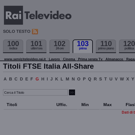
SOLO TESTO
100
101
102
103
110
120
indice
ultim'ora
24 ore
prima
primo piano
politica
www.servizitelevideo.rai.it
Lavoro
Cinema
Prima serata Tv
Almanacco
Raga
Titoli FTSE Italia All-Share
A
B
C
D
E
F
G
H
I
J
K
L
M
N
O
P
Q
R
S
T
U
V
W
X
Y
Titoli
Uffic.
Min
Max
Flas
Dati di 