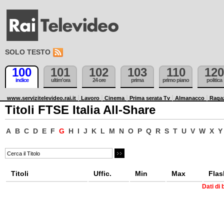
SOLO TESTO
100
101
102
103
110
120
indice
ultim'ora
24 ore
prima
primo piano
politica
www.servizitelevideo.rai.it
Lavoro
Cinema
Prima serata Tv
Almanacco
Raga
Titoli FTSE Italia All-Share
A
B
C
D
E
F
G
H
I
J
K
L
M
N
O
P
Q
R
S
T
U
V
W
X
Y
Titoli
Uffic.
Min
Max
Flas
Dati di 