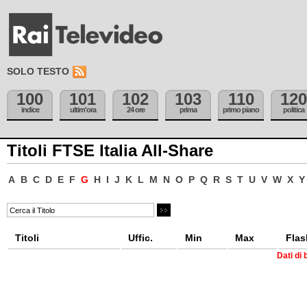
SOLO TESTO
100
101
102
103
110
120
indice
ultim'ora
24 ore
prima
primo piano
politica
Titoli FTSE Italia All-Share
A
B
C
D
E
F
G
H
I
J
K
L
M
N
O
P
Q
R
S
T
U
V
W
X
Y
Titoli
Uffic.
Min
Max
Flas
Dati di 