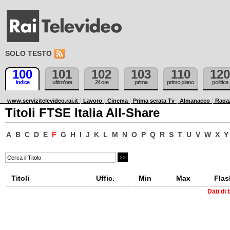
SOLO TESTO
100
101
102
103
110
120
indice
ultim'ora
24 ore
prima
primo piano
politica
www.servizitelevideo.rai.it
Lavoro
Cinema
Prima serata Tv
Almanacco
Raga
Titoli FTSE Italia All-Share
A
B
C
D
E
F
G
H
I
J
K
L
M
N
O
P
Q
R
S
T
U
V
W
X
Y
Titoli
Uffic.
Min
Max
Flas
Dati di 