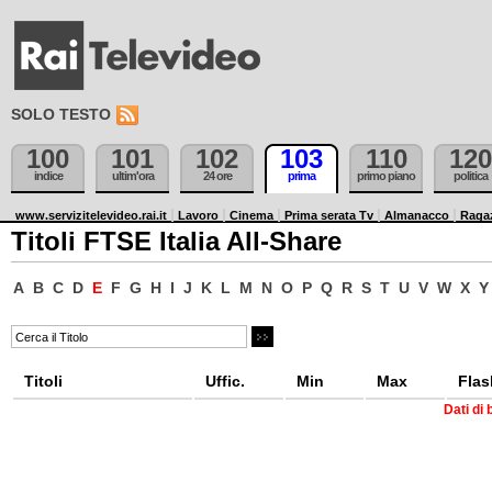
SOLO TESTO
100
101
102
103
110
120
indice
ultim'ora
24 ore
prima
primo piano
politica
www.servizitelevideo.rai.it
Lavoro
Cinema
Prima serata Tv
Almanacco
Raga
Titoli FTSE Italia All-Share
A
B
C
D
E
F
G
H
I
J
K
L
M
N
O
P
Q
R
S
T
U
V
W
X
Y
Titoli
Uffic.
Min
Max
Flas
Dati di 