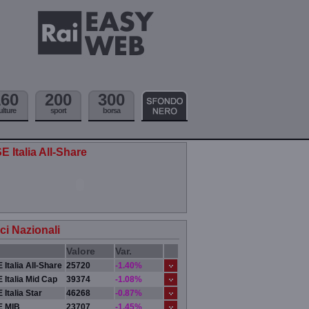
160
200
300
ulture
sport
borsa
E Italia All-Share
ici Nazionali
Valore
Var.
 Italia All-Share
25720
-1.40%
 Italia Mid Cap
39374
-1.08%
 Italia Star
46268
-0.87%
E MIB
23707
-1.45%