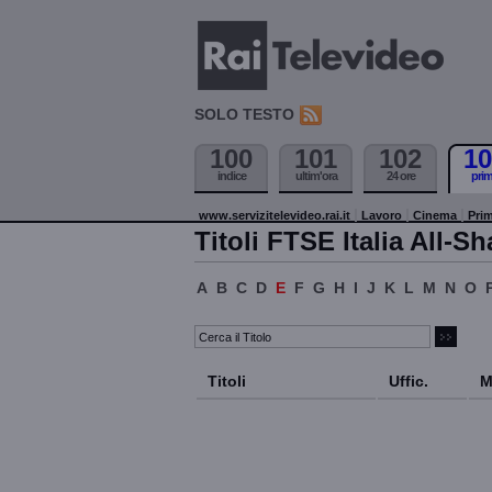
SOLO TESTO
100
101
102
10
indice
ultim'ora
24 ore
pri
www.servizitelevideo.rai.it
Lavoro
Cinema
Prim
Titoli FTSE Italia All-Sh
A
B
C
D
E
F
G
H
I
J
K
L
M
N
O
Titoli
Uffic.
M