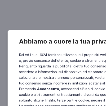
Abbiamo a cuore la tua priv
Rai ed i suoi 1024 fornitori utilizzano, sui propri siti we
e, previo consenso dell'utente, cookie e strumenti equ
Per quanto riguarda la pubblicità, dietro tuo consenso, 
accedere a informazioni sul dispositivo ed elaborare dati
selezionare e mostrare annunci personalizzati, valutar
tuo consenso senza incorrere in limitazioni sostanziali
Premendo
Acconsento
, acconsenti all'uso di cookie
cookie o altri strumenti di tracciamento diversi da quel
soltanto alcune finalità, terze parti e cookie, negare
Le scelte da te espresse verranno applicate al solo dis