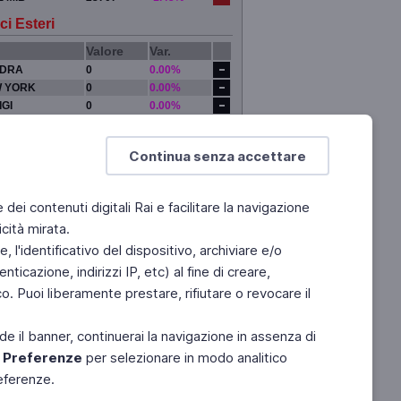
ci Esteri
Valore
Var.
DRA
0
0.00%
 YORK
0
0.00%
IGI
0
0.00%
YO
0
0.00%
Continua senza accettare
e dei contenuti digitali Rai e facilitare la navigazione
cità mirata.
 l'identificativo del dispositivo, archiviare e/o
ticazione, indirizzi IP, etc) al fine di creare,
. Puoi liberamente prestare, rifiutare o revocare il
de il banner, continuerai la navigazione in assenza di
e
Preferenze
per selezionare in modo analitico
referenze.