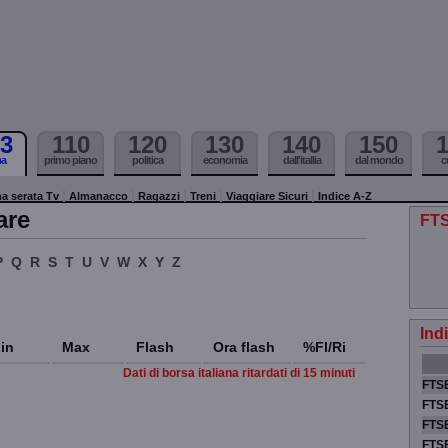
3
110
120
130
140
150
ma
primo piano
politica
economia
dall'itallia
dal mondo
c
a serata Tv
Almanacco
Ragazzi
Treni
Viaggiare Sicuri
Indice A-Z
are
FTS
P
Q
R
S
T
U
V
W
X
Y
Z
Ind
in
Max
Flash
Ora flash
%Fl/Ri
Dati di borsa italiana ritardati di 15 minuti
FTSE
FTSE
FTSE
FTS