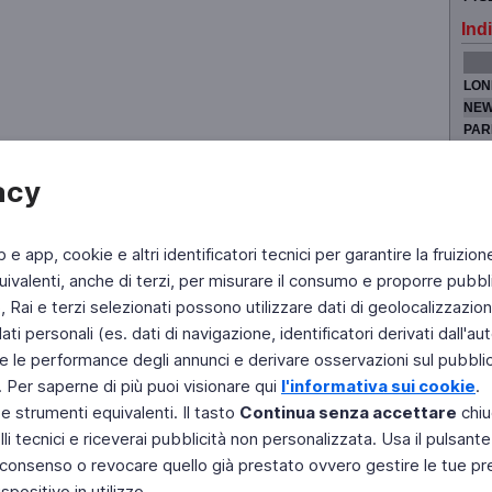
Indi
LON
NEW
PAR
TOK
acy
b e app, cookie e altri identificatori tecnici per garantire la fruizion
Fai di Televideo la tua Home Page
Chi Siamo
Scrivici
ivalenti, anche di terzi, per misurare il consumo e proporre pubbli
Rai e terzi selezionati possono utilizzare dati di geolocalizzazione,
Copyright © 2011 Rai - Tutti i diritti riservati
Engineered by RAI - Reti e Piattaforme
 personali (es. dati di navigazione, identificatori derivati dall'auten
e le performance degli annunci e derivare osservazioni sul pubblico
. Per saperne di più puoi visionare qui
l'informativa sui cookie
.
 e strumenti equivalenti. Il tasto
Continua senza accettare
chiu
li tecnici e riceverai pubblicità non personalizzata. Usa il pulsant
 il consenso o revocare quello già prestato ovvero gestire le tue p
positivo in utilizzo.