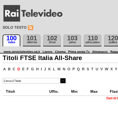
SOLO TESTO
100
101
102
103
110
120
indice
ultim'ora
24 ore
prima
primo piano
politica
www.servizitelevideo.rai.it
Lavoro
Cinema
Prima serata Tv
Almanacco
Raga
Titoli FTSE Italia All-Share
A
B
C
D
E
F
G
H
I
J
K
L
M
N
O
P
Q
R
S
T
U
V
W
X
Y
Titoli
Uffic.
Min
Max
Flas
Dati di 