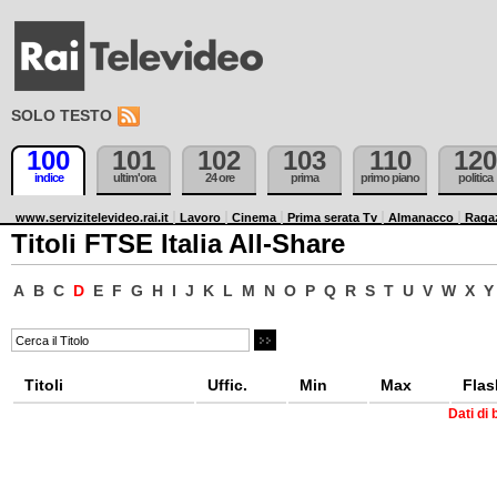
SOLO TESTO
100
101
102
103
110
120
indice
ultim'ora
24 ore
prima
primo piano
politica
www.servizitelevideo.rai.it
Lavoro
Cinema
Prima serata Tv
Almanacco
Raga
Titoli FTSE Italia All-Share
A
B
C
D
E
F
G
H
I
J
K
L
M
N
O
P
Q
R
S
T
U
V
W
X
Y
Titoli
Uffic.
Min
Max
Flas
Dati di 