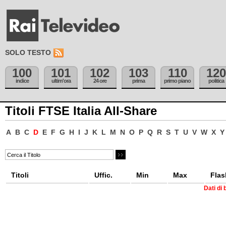
SOLO TESTO
100
101
102
103
110
120
indice
ultim'ora
24 ore
prima
primo piano
politica
Titoli FTSE Italia All-Share
A
B
C
D
E
F
G
H
I
J
K
L
M
N
O
P
Q
R
S
T
U
V
W
X
Y
Titoli
Uffic.
Min
Max
Flas
Dati di 