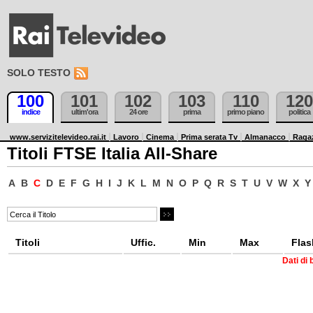
SOLO TESTO
100
101
102
103
110
120
indice
ultim'ora
24 ore
prima
primo piano
politica
www.servizitelevideo.rai.it
Lavoro
Cinema
Prima serata Tv
Almanacco
Raga
Titoli FTSE Italia All-Share
A
B
C
D
E
F
G
H
I
J
K
L
M
N
O
P
Q
R
S
T
U
V
W
X
Y
Titoli
Uffic.
Min
Max
Flas
Dati di 