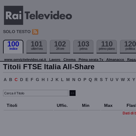
SOLO TESTO
100
101
102
103
110
120
indice
ultim'ora
24 ore
prima
primo piano
politica
www.servizitelevideo.rai.it
Lavoro
Cinema
Prima serata Tv
Almanacco
Raga
Titoli FTSE Italia All-Share
A
B
C
D
E
F
G
H
I
J
K
L
M
N
O
P
Q
R
S
T
U
V
W
X
Y
Titoli
Uffic.
Min
Max
Flas
Dati di 