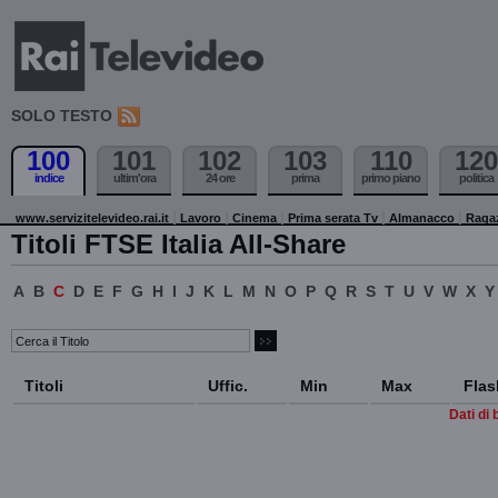
SOLO TESTO
100
101
102
103
110
120
indice
ultim'ora
24 ore
prima
primo piano
politica
www.servizitelevideo.rai.it
Lavoro
Cinema
Prima serata Tv
Almanacco
Raga
Titoli FTSE Italia All-Share
A
B
C
D
E
F
G
H
I
J
K
L
M
N
O
P
Q
R
S
T
U
V
W
X
Y
Titoli
Uffic.
Min
Max
Flas
Dati di 