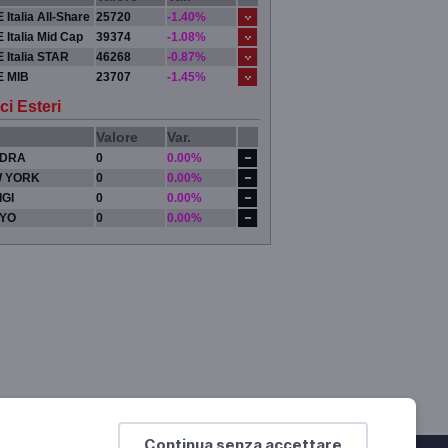
 Italia All-Share
25720
-1.40%
 Italia Mid Cap
39374
-1.08%
 Italia STAR
46268
-0.87%
E MIB
23707
-1.45%
ci Esteri
Valore
Var.
DRA
0
0.00%
 YORK
0
0.00%
IGI
0
0.00%
YO
0
0.00%
Continua senza accettare