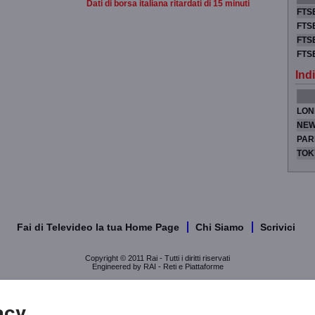
Dati di borsa italiana ritardati di 15 minuti
FTSE
FTSE
FTSE
FTS
Indi
LON
NEW
PAR
TOK
Fai di Televideo la tua Home Page
Chi Siamo
Scrivici
Copyright © 2011 Rai - Tutti i diritti riservati
Engineered by RAI - Reti e Piattaforme
acy