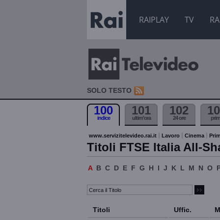
RAIPLAY
TV
RA
SOLO TESTO
100
101
102
10
indice
ultim'ora
24 ore
pri
www.servizitelevideo.rai.it
Lavoro
Cinema
Prim
Titoli FTSE Italia All-Sh
A
B
C
D
E
F
G
H
I
J
K
L
M
N
O
Titoli
Uffic.
M