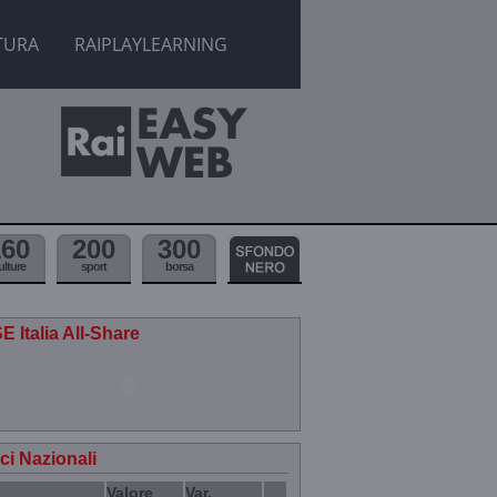
TURA
RAIPLAYLEARNING
160
200
300
ulture
sport
borsa
E Italia All-Share
ici Nazionali
Valore
Var.