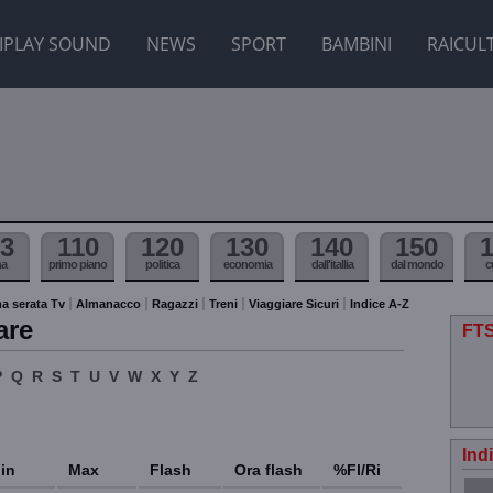
IPLAY SOUND
NEWS
SPORT
BAMBINI
RAICUL
3
110
120
130
140
150
ma
primo piano
politica
economia
dall'itallia
dal mondo
c
a serata Tv
Almanacco
Ragazzi
Treni
Viaggiare Sicuri
Indice A-Z
are
FTS
P
Q
R
S
T
U
V
W
X
Y
Z
Ind
in
Max
Flash
Ora flash
%Fl/Ri