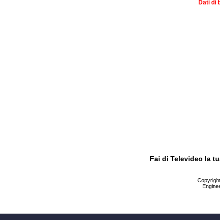
Dati di 
Fai di Televideo la 
Copyright 
Enginee