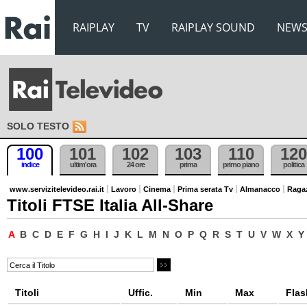
RAIPLAY
TV
RAIPLAY SOUND
NEW
SOLO TESTO
100
101
102
103
110
120
indice
ultim'ora
24 ore
prima
primo piano
politica
www.servizitelevideo.rai.it
Lavoro
Cinema
Prima serata Tv
Almanacco
Raga
Titoli FTSE Italia All-Share
A
B
C
D
E
F
G
H
I
J
K
L
M
N
O
P
Q
R
S
T
U
V
W
X
Y
Titoli
Uffic.
Min
Max
Flas