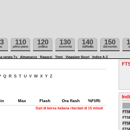
3
110
120
130
140
150
ma
primo piano
politica
economia
dall'itallia
dal mondo
c
a serata Tv
Almanacco
Ragazzi
Treni
Viaggiare Sicuri
Indice A-Z
FTS
P
Q
R
S
T
U
V
W
X
Y
Z
Ind
in
Max
Flash
Ora flash
%Fl/Ri
Dati di borsa italiana ritardati di 15 minuti
FTSE
FTSE
FTSE
FTS