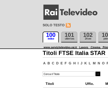
SOLO TESTO
100
101
102
10
indice
ultim'ora
24 ore
pri
www.servizitelevideo.rai.it
Lavoro
Cinema
Prim
Titoli FTSE Italia STAR
A
B
C
D
E
F
G
H
I
J
K
L
M
N
O
Titoli
Uffic.
M