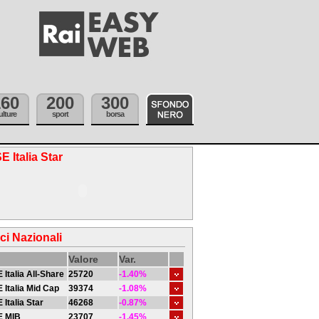
160
200
300
ulture
sport
borsa
E Italia Star
ici Nazionali
Valore
Var.
 Italia All-Share
25720
-1.40%
 Italia Mid Cap
39374
-1.08%
 Italia Star
46268
-0.87%
E MIB
23707
-1.45%