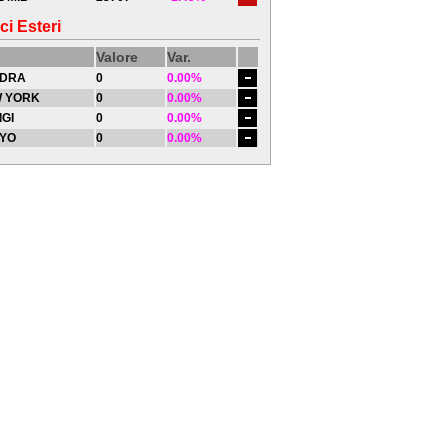
ci Esteri
Valore
Var.
DRA
0
0.00%
 YORK
0
0.00%
IGI
0
0.00%
YO
0
0.00%