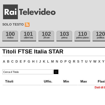
SOLO TESTO
100
101
102
103
110
120
indice
ultim'ora
24 ore
prima
primo piano
politica
Titoli FTSE Italia STAR
A
B
C
D
E
F
G
H
I
J
K
L
M
N
O
P
Q
R
S
T
U
V
W
X
Y
Titoli
Uffic.
Min
Max
Flas
Dati di 