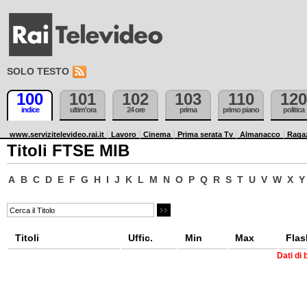
SOLO TESTO
100
101
102
103
110
120
indice
ultim'ora
24 ore
prima
primo piano
politica
www.servizitelevideo.rai.it
Lavoro
Cinema
Prima serata Tv
Almanacco
Raga
Titoli FTSE MIB
A
B
C
D
E
F
G
H
I
J
K
L
M
N
O
P
Q
R
S
T
U
V
W
X
Y
Titoli
Uffic.
Min
Max
Flas
Dati di 