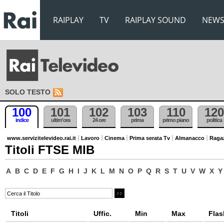
RAIPLAY
TV
RAIPLAY SOUND
NEW
SOLO TESTO
100
101
102
103
110
120
indice
ultim'ora
24 ore
prima
primo piano
politica
www.servizitelevideo.rai.it
Lavoro
Cinema
Prima serata Tv
Almanacco
Raga
Titoli FTSE MIB
A
B
C
D
E
F
G
H
I
J
K
L
M
N
O
P
Q
R
S
T
U
V
W
X
Y
Titoli
Uffic.
Min
Max
Flas