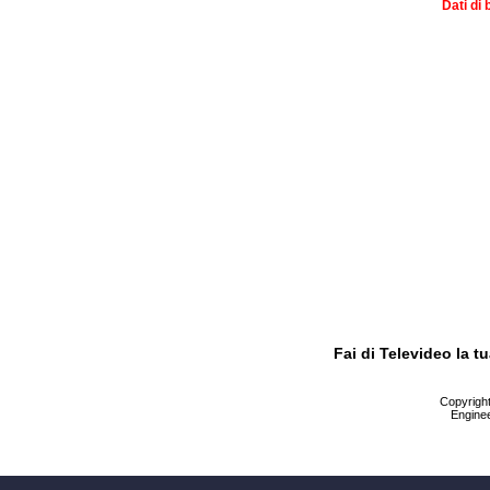
Dati di 
Fai di Televideo la 
Copyright 
Enginee