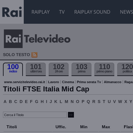
RAIPLAY
TV
RAIPLAY SOUND
NEW
SOLO TESTO
100
101
102
103
110
120
indice
ultim'ora
24 ore
prima
primo piano
politica
www.servizitelevideo.rai.it
Lavoro
Cinema
Prima serata Tv
Almanacco
Raga
Titoli FTSE Italia Mid Cap
A
B
C
D
E
F
G
H
I
J
K
L
M
N
O
P
Q
R
S
T
U
V
W
X
Y
Titoli
Uffic.
Min
Max
Flas