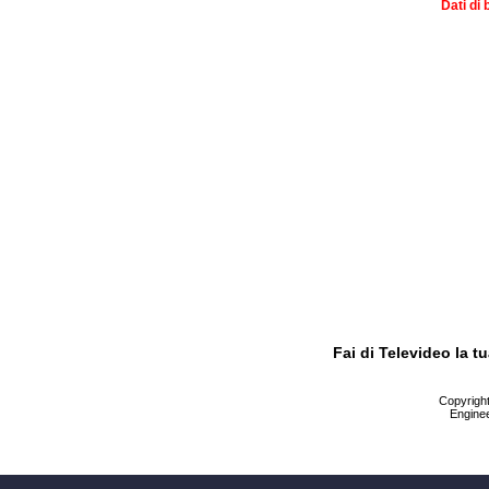
Dati di 
Fai di Televideo la 
Copyright 
Enginee