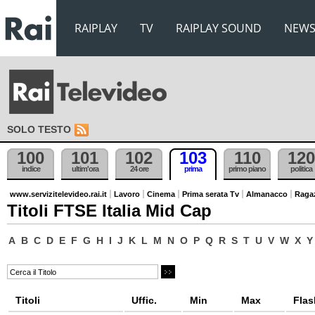
RAIPLAY
TV
RAIPLAY SOUND
NEW
SOLO TESTO
100
101
102
103
110
120
indice
ultim'ora
24 ore
prima
primo piano
politica
www.servizitelevideo.rai.it
Lavoro
Cinema
Prima serata Tv
Almanacco
Raga
Titoli FTSE Italia Mid Cap
A
B
C
D
E
F
G
H
I
J
K
L
M
N
O
P
Q
R
S
T
U
V
W
X
Y
Titoli
Uffic.
Min
Max
Flas