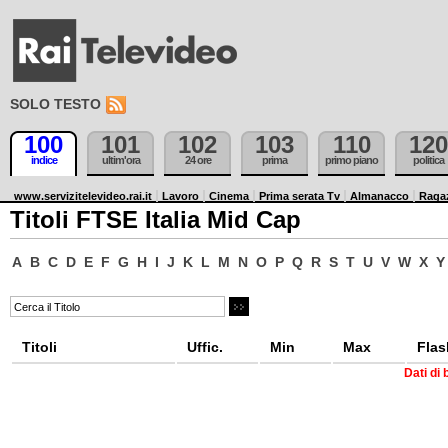
SOLO TESTO
100
101
102
103
110
120
indice
ultim'ora
24 ore
prima
primo piano
politica
www.servizitelevideo.rai.it
Lavoro
Cinema
Prima serata Tv
Almanacco
Raga
Titoli FTSE Italia Mid Cap
A
B
C
D
E
F
G
H
I
J
K
L
M
N
O
P
Q
R
S
T
U
V
W
X
Y
Titoli
Uffic.
Min
Max
Flas
Dati di 