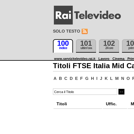
SOLO TESTO
100
101
102
10
indice
ultim'ora
24 ore
pri
www.servizitelevideo.rai.it
Lavoro
Cinema
Prim
Titoli FTSE Italia Mid C
A
B
C
D
E
F
G
H
I
J
K
L
M
N
O
Titoli
Uffic.
M