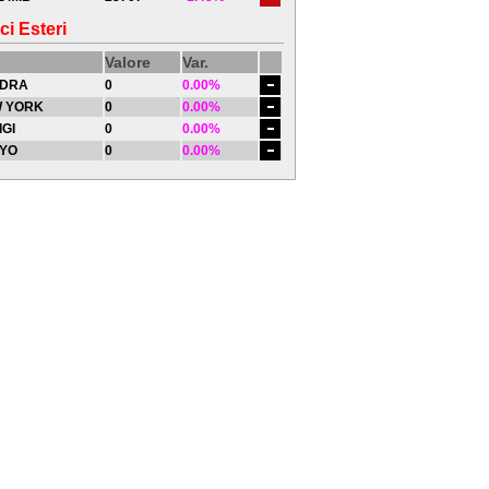
ci Esteri
Valore
Var.
DRA
0
0.00%
 YORK
0
0.00%
IGI
0
0.00%
YO
0
0.00%