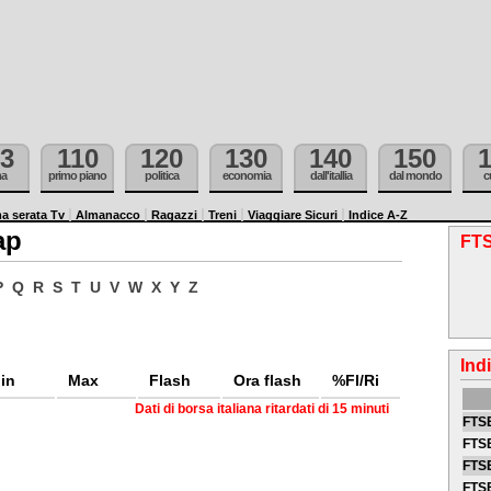
3
110
120
130
140
150
ma
primo piano
politica
economia
dall'itallia
dal mondo
c
a serata Tv
Almanacco
Ragazzi
Treni
Viaggiare Sicuri
Indice A-Z
ap
FTS
P
Q
R
S
T
U
V
W
X
Y
Z
Ind
in
Max
Flash
Ora flash
%Fl/Ri
Dati di borsa italiana ritardati di 15 minuti
FTSE
FTSE
FTSE
FTS