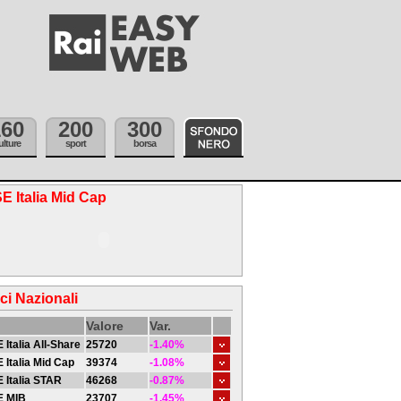
160
200
300
ulture
sport
borsa
E Italia Mid Cap
ici Nazionali
Valore
Var.
 Italia All-Share
25720
-1.40%
 Italia Mid Cap
39374
-1.08%
 Italia STAR
46268
-0.87%
E MIB
23707
-1.45%